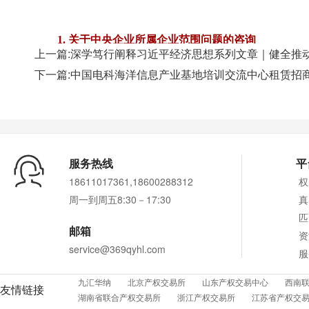
上一篇:深学笃行阐释习近平经济思想系列文章｜健全推
下一篇:中国电科海洋信息产业基地培训交流中心租赁招
服务热线
平
18611017361,18600288312
权
周一到周五8:30－17:30
真
匹
邮箱
资
service@369qyhl.com
服
九汇华纳
北京产权交易所
山东产权交易中心
西南
友情链接
湖南省联合产权交易所
浙江产权交易所
江苏省产权交