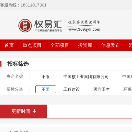
客服热线：18611017361
首页
重点项目
全部项目
投资库
信息发布
招标筛选
央企名称
不限
中国核工业集团有限公司
中国
中国兵器工业集团有限公司
中国电子科技
招标分类
不限
工程建设
医疗卫生
环保
中国华能集团有限公司
中国华电集团有限
能源化工
智能制造
资源交易
中国电信集团有限公司
中国电子信息产业
中国东方电气集团有限公司
鞍钢集团有限
更新时间
中国南方航空集团有限公司
中国五矿集团
招商局集团有限公司
华润（集团）有限公
有研科技集团有限公司
矿冶科技集团有限