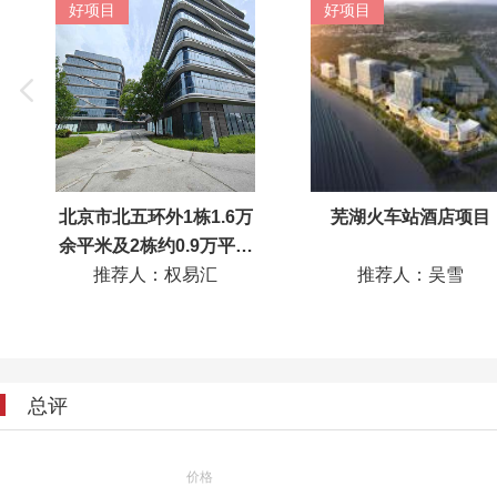
好项目
好项目
北京市北五环外1栋1.6万
芜湖火车站酒店项目
余平米及2栋约0.9万平米
推荐人：权易汇
独栋出租
推荐人：吴雪
总评