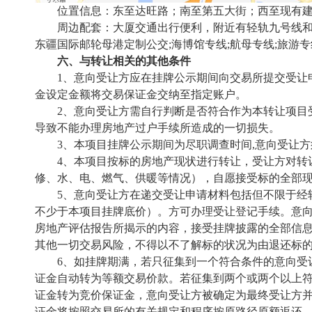
位置信息：东至达旺路；南至第五大街；西至现有
周边配套：大厦交通出行便利，附近有轻轨九号线和轻轨东海路公
东疆国际邮轮母港定制公交;海博馆专线;航母专线;旅游专线
六、与转让相关的其他条件
1、意向受让方应在挂牌公示期间向交易所提交受让
金设定金额将交易保证金交纳至指定账户。
2、意向受让方需自行判断是否符合作为本转让项目
导致不能办理房地产过户手续所造成的一切损失。
3、本项目挂牌公示期间为尽职调查时间,意向受让
4、本项目按标的房地产现状进行转让，受让方对转
修、水、电、燃气、供暖等情况），自愿接受标的全部
5、意向受让方在递交受让申请材料包括但不限于经
不少于本项目挂牌底价）。方可办理受让登记手续。意
房地产评估报告所揭示的内容，接受挂牌披露的全部信
其他一切交易风险，不得以不了解标的状况为由退还标
6、如挂牌期满，若只征集到一个符合条件的意向受
证金自动转为等额交易价款。若征集到两个或两个以上
证金转为竞价保证金，意向受让方被确定为最终受让方
证金将按照交易所的有关规定和程序按原路径原额返还