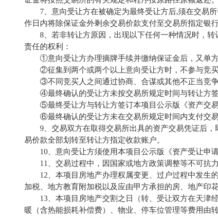
7、意向受让方在被确定为最终受让方后,须在交易
作日内将除保证金外剩余交易价款支付至交易所指定银
8、若非转让方原因，出现以下任何一种情况时，转
责任的权利：
①意向受让方办理摘牌手续并缴纳保证金后，又单
②征集到两个或两个以上意向受让方时，不参与竞
③不同竞买人之间通过协商、合谋或其他不正当竞
④最终确认的受让方未按交易所规定时间与转让方
⑤最终受让方与转让方签订本项目公示版《资产交易
⑥最终确认的受让方未在交易所规定时间内支付交
9、交易双方在取得交易所出具的资产交易凭证后，
易价款全部划转至转让方指定收款账户。
10、意向受让方须使用本项目公示版《资产受让申
11、交易过程中，因国家或地方政策调整等不可抗
12、本项目房地产办理权属变更、过户过程中发生
加税、地方教育附加税以及应由甲方承担的房、地产印
13、本项目房地产交割之日（转、受让双方在天津
暖（含热能损耗补偿费）、物业、停车位管理等费用由