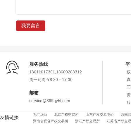
服务热线
平
18611017361,18600288312
权
周一到周五8:30－17:30
真
匹
邮箱
资
service@369qyhl.com
服
九汇华纳
北京产权交易所
山东产权交易中心
西南
友情链接
湖南省联合产权交易所
浙江产权交易所
江苏省产权交