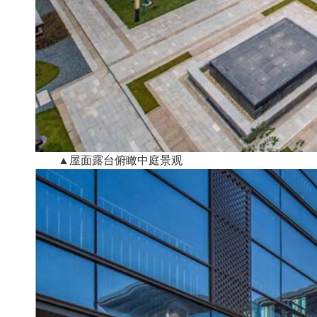
▲屋面露台俯瞰中庭景观