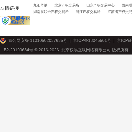
九汇华纳
北京产权交易所
山东产权交易中心
西南
友情链接
湖南省联合产权交易所
浙江产权交易所
江苏省产权交
京公网安备 11010502037635号
|
京ICP备18045501号
|
京ICP证
B2-20190634号
© 2016-2026 北京权易互联网络有限公司 版权所有