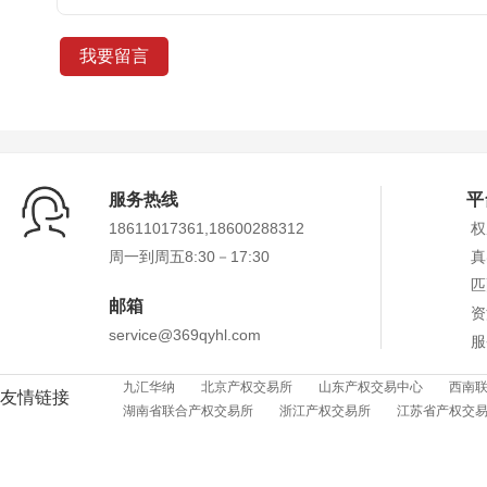
服务热线
平
18611017361,18600288312
权
周一到周五8:30－17:30
真
匹
邮箱
资
service@369qyhl.com
服
九汇华纳
北京产权交易所
山东产权交易中心
西南
友情链接
湖南省联合产权交易所
浙江产权交易所
江苏省产权交